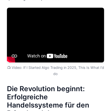
📺 Video: If I Started Algo Trading in 2025, This Is What I’d
do
Die Revolution beginnt:
Erfolgreiche
Handelssysteme für den